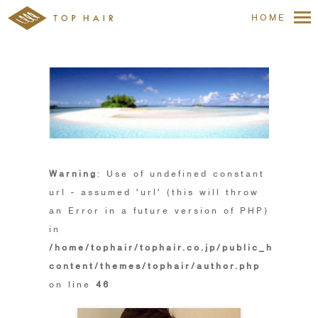
HOME
Warning
: Use of undefined constant
url - assumed 'url' (this will throw
an Error in a future version of PHP)
in
/home/tophair/tophair.co.jp/public_html/wp
content/themes/tophair/author.php
on line
46