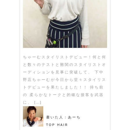
ちゃーむスタイリストデビュー！何と何
と数々のテストと難関のスタイリストオ
ーディションを見事に突破して、 下中
野店ちゃーむが今日から堂々スタイリス
トデビューを果たしました！！ 持ち前
の 柔らかなトークと的確な接客を武器
に、 […]
書いた人：あーち
TOP HAIR