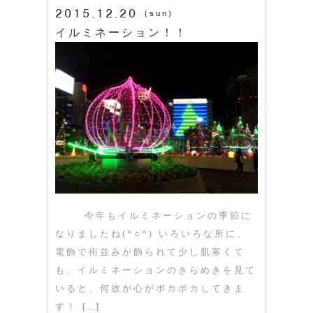
2015.12.20
(sun)
イルミネーション！！
今年もイルミネーションの季節に
なりましたね(^○^) いろいろな所に、
電飾で街並みが飾られて少し肌寒くて
も、イルミネーションのきらめきを見て
いると、何故が心がポカポカしてきま
す！ […]