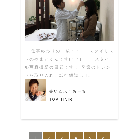
仕事終わりの一枚！！ スタイリス
トのやまとくんです(^ ^) スタイ
ル写真撮影の風景です！ 季節のトレン
ドを取り入れ、試行錯誤し […]
書いた人：あーち
TOP HAIR
1
2
3
4
5
>