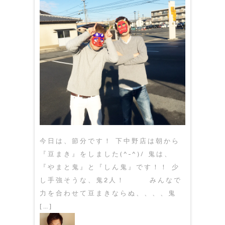
今日は、節分です！ 下中野店は朝から
『豆まき』をしました(^-^)/ 鬼は、
『やまと鬼』と『しん鬼』です！！ 少
し手強そうな、鬼2人！ みんなで
力を合わせて豆まきならぬ、、、、鬼
[…]