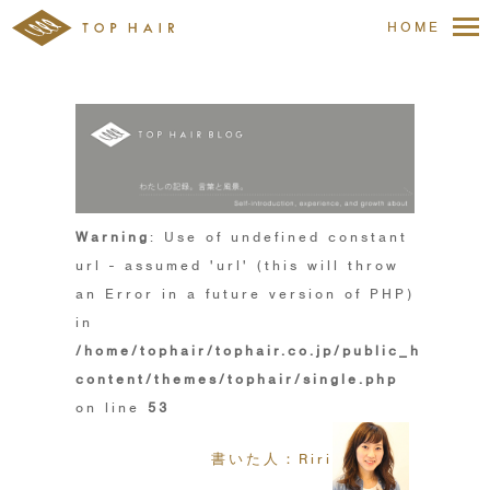
HOME
Warning
: Use of undefined constant
url - assumed 'url' (this will throw
an Error in a future version of PHP)
in
/home/tophair/tophair.co.jp/public_html/wp
content/themes/tophair/single.php
on line
53
書いた人：Riri