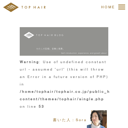
HOME
Warning
: Use of undefined constant
url - assumed 'url' (this will throw
an Error in a future version of PHP)
in
/home/tophair/tophair.co.jp/public_html/wp
content/themes/tophair/single.php
on line
53
書いた人：Sora