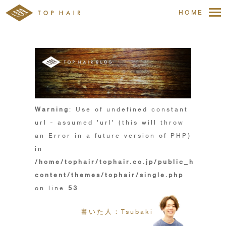
HOME
Warning
: Use of undefined constant
url - assumed 'url' (this will throw
an Error in a future version of PHP)
in
/home/tophair/tophair.co.jp/public_html/wp
content/themes/tophair/single.php
on line
53
書いた人：Tsubaki