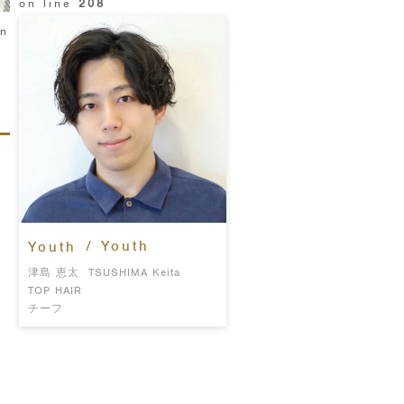
on line
208
in
/ Youth
Youth
津島 恵太
TSUSHIMA Keita
TOP HAIR
チーフ