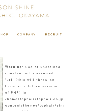
SHOP
COMPANY
RECRUIT
Warning
: Use of undefined
constant url - assumed
'url' (this will throw an
Error in a future version
of PHP) in
/home/tophair/tophair.co.jp/public_html/wp/wp-
content/themes/tophair/single.php