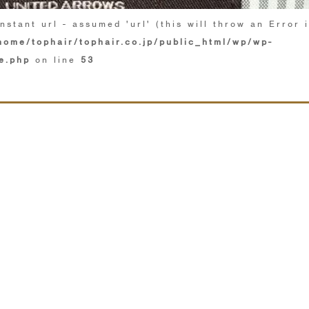
nstant url - assumed 'url' (this will throw an Error 
home/tophair/tophair.co.jp/public_html/wp/wp-
e.php
on line
53