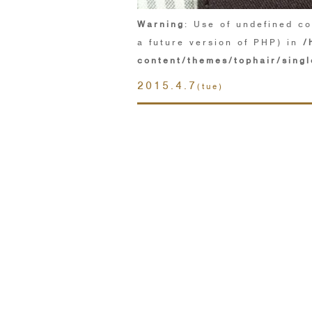
Warning
: Use of undefined co
a future version of PHP) in
/
content/themes/tophair/singl
2015.4.7
(tue)