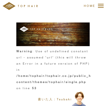
HOME
Warning
: Use of undefined constant
url - assumed 'url' (this will throw
an Error in a future version of PHP)
in
/home/tophair/tophair.co.jp/public_html/wp
content/themes/tophair/single.php
on line
53
書いた人：Tsubaki