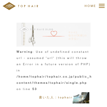
HOME
Warning
: Use of undefined constant
url - assumed 'url' (this will throw
an Error in a future version of PHP)
in
/home/tophair/tophair.co.jp/public_html/wp
content/themes/tophair/single.php
on line
53
書いた人：tophair