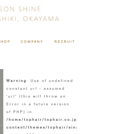
SHOP
COMPANY
RECRUIT
Warning
: Use of undefined
constant url - assumed
'url' (this will throw an
Error in a future version
of PHP) in
/home/tophair/tophair.co.jp/public_html/wp/wp-
content/themes/tophair/single.php