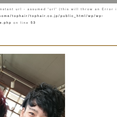
nstant url - assumed 'url' (this will throw an Error 
home/tophair/tophair.co.jp/public_html/wp/wp-
e.php
on line
53