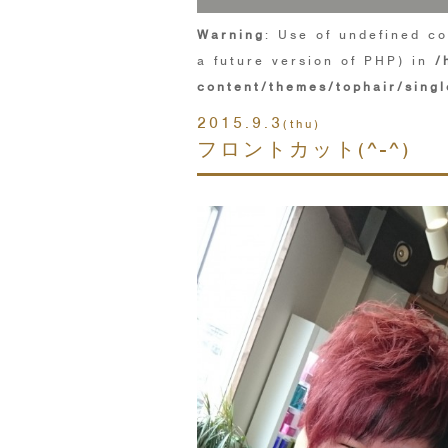
Warning
: Use of undefined co
a future version of PHP) in
/
content/themes/tophair/singl
2015.9.3
(thu)
フロントカット(^-^)