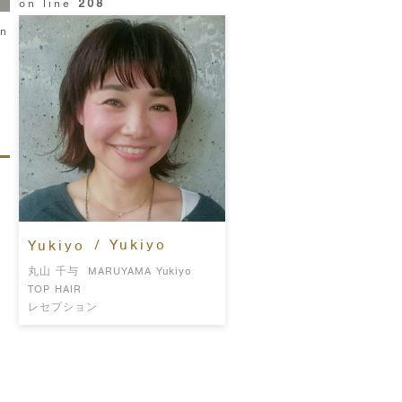
on line
208
in
/ Yukiyo
Yukiyo
丸山 千与
MARUYAMA Yukiyo
TOP HAIR
レセプション