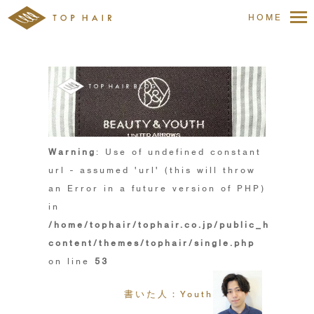
HOME
Warning
: Use of undefined constant
url - assumed 'url' (this will throw
an Error in a future version of PHP)
in
/home/tophair/tophair.co.jp/public_html/wp
content/themes/tophair/single.php
on line
53
書いた人：Youth