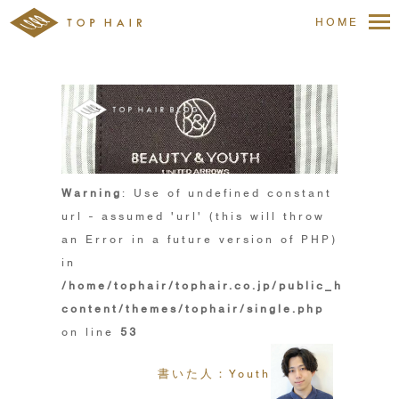
HOME
Warning
: Use of undefined constant
url - assumed 'url' (this will throw
an Error in a future version of PHP)
in
/home/tophair/tophair.co.jp/public_html/wp
content/themes/tophair/single.php
on line
53
書いた人：Youth