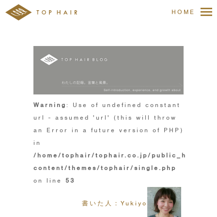
HOME
Warning
: Use of undefined constant
url - assumed 'url' (this will throw
an Error in a future version of PHP)
in
/home/tophair/tophair.co.jp/public_html/wp
content/themes/tophair/single.php
on line
53
書いた人：Yukiyo