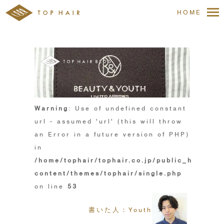
HOME
Warning
: Use of undefined constant
url - assumed 'url' (this will throw
an Error in a future version of PHP)
in
/home/tophair/tophair.co.jp/public_html/wp
content/themes/tophair/single.php
on line
53
書いた人：Youth