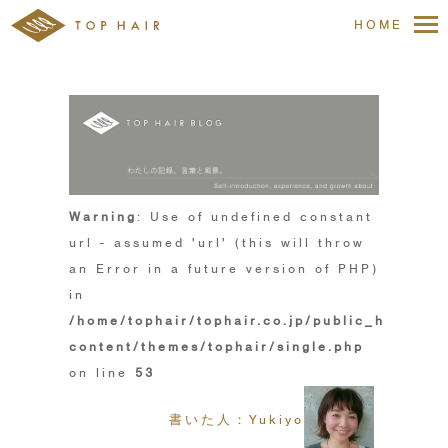
HOME
Warning
: Use of undefined constant
url - assumed 'url' (this will throw
an Error in a future version of PHP)
in
/home/tophair/tophair.co.jp/public_html/wp
content/themes/tophair/single.php
on line
53
書いた人：Yukiyo