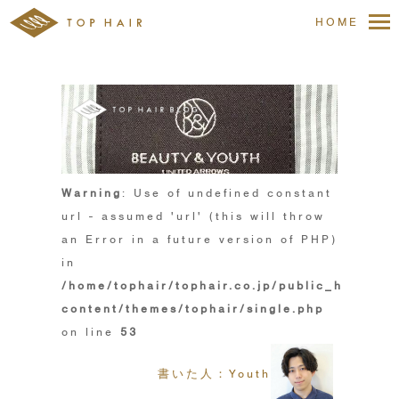
HOME
Warning
: Use of undefined constant
url - assumed 'url' (this will throw
an Error in a future version of PHP)
in
/home/tophair/tophair.co.jp/public_html/wp
content/themes/tophair/single.php
on line
53
書いた人：Youth