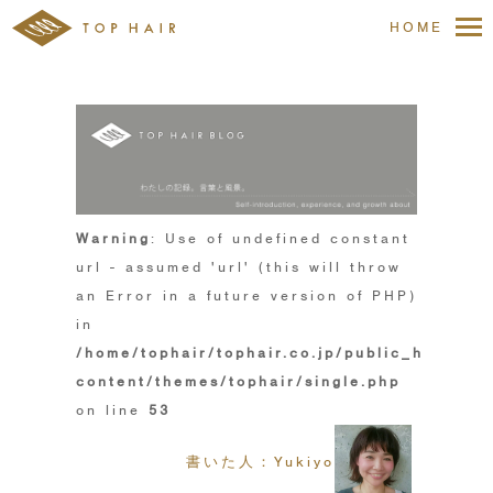
HOME
Warning
: Use of undefined constant
url - assumed 'url' (this will throw
an Error in a future version of PHP)
in
/home/tophair/tophair.co.jp/public_html/wp
content/themes/tophair/single.php
on line
53
書いた人：Yukiyo