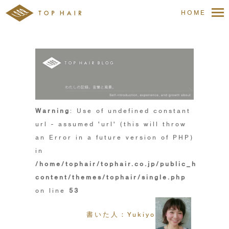
HOME
Warning
: Use of undefined constant
url - assumed 'url' (this will throw
an Error in a future version of PHP)
in
/home/tophair/tophair.co.jp/public_html/wp
content/themes/tophair/single.php
on line
53
書いた人：Yukiyo