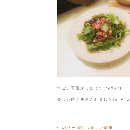
すごい可愛かったです(*≧∀≦*)
楽しい時間を過ごせました(о´∀`о
< めりー の1つ新しい記事