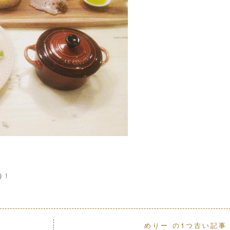
)！
めりー の1つ古い記事 