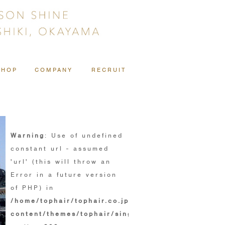
SHOP
COMPANY
RECRUIT
Warning
: Use of undefined
constant url - assumed
'url' (this will throw an
Error in a future version
of PHP) in
/home/tophair/tophair.co.jp/public_html/wp/wp-
content/themes/tophair/single.php