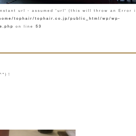
nstant url - assumed 'url' (this will throw an Error 
home/tophair/tophair.co.jp/public_html/wp/wp-
e.php
on line
53
*)！
と