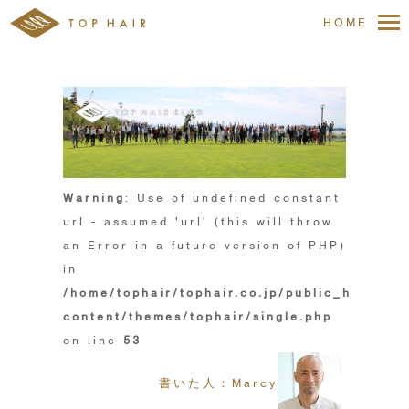
HOME
Warning
: Use of undefined constant
url - assumed 'url' (this will throw
an Error in a future version of PHP)
in
/home/tophair/tophair.co.jp/public_html/wp
content/themes/tophair/single.php
on line
53
書いた人：Marcy