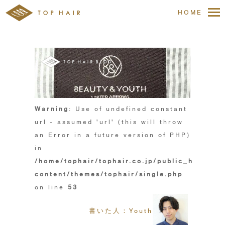
HOME
Warning
: Use of undefined constant
url - assumed 'url' (this will throw
an Error in a future version of PHP)
in
/home/tophair/tophair.co.jp/public_html/wp
content/themes/tophair/single.php
on line
53
書いた人：Youth