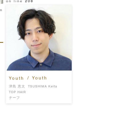
on line
208
in
/ Youth
Youth
津島 恵太
TSUSHIMA Keita
TOP HAIR
チーフ