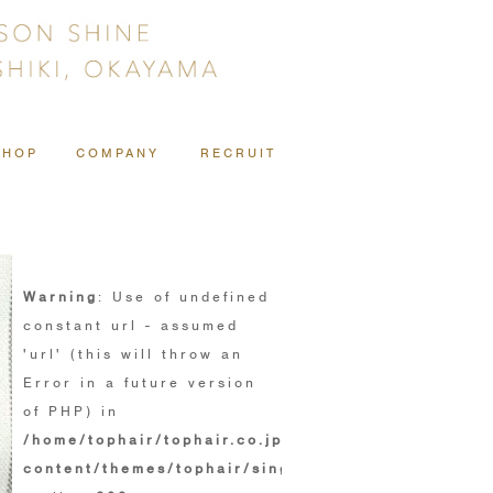
SHOP
COMPANY
RECRUIT
Warning
: Use of undefined
constant url - assumed
'url' (this will throw an
Error in a future version
of PHP) in
/home/tophair/tophair.co.jp/public_html/wp/wp-
content/themes/tophair/single.php