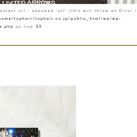
nstant url - assumed 'url' (this will throw an Error 
home/tophair/tophair.co.jp/public_html/wp/wp-
e.php
on line
53