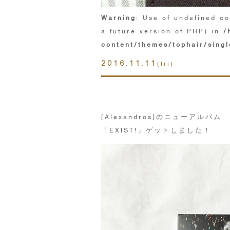
Warning
: Use of undefined co
a future version of PHP) in
/
content/themes/tophair/singl
2016.11.11
(fri)
[Alexandros]のニューアルバム
「EXIST!」ゲットしました！