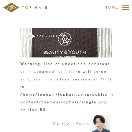
HOME
Warning
: Use of undefined constant
url - assumed 'url' (this will throw
an Error in a future version of PHP)
in
/home/tophair/tophair.co.jp/public_html/wp
content/themes/tophair/single.php
on line
53
書いた人：Youth