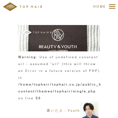
HOME
Warning
: Use of undefined constant
url - assumed 'url' (this will throw
an Error in a future version of PHP)
in
/home/tophair/tophair.co.jp/public_html/wp
content/themes/tophair/single.php
on line
53
書いた人：Youth