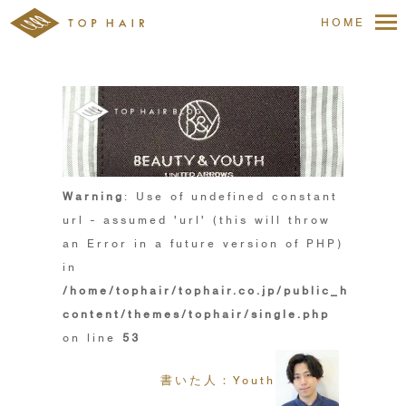
HOME
Warning
: Use of undefined constant
url - assumed 'url' (this will throw
an Error in a future version of PHP)
in
/home/tophair/tophair.co.jp/public_html/wp
content/themes/tophair/single.php
on line
53
書いた人：Youth