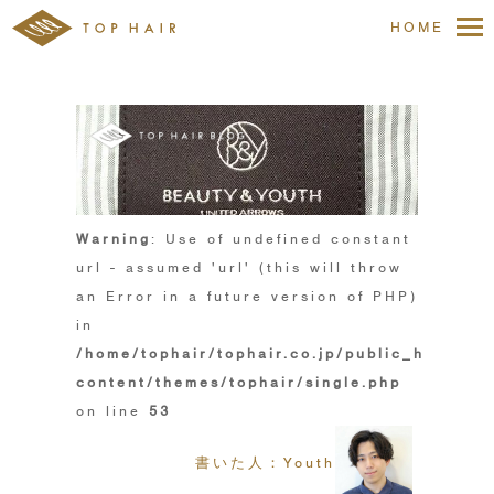
HOME
Warning
: Use of undefined constant
url - assumed 'url' (this will throw
an Error in a future version of PHP)
in
/home/tophair/tophair.co.jp/public_html/wp
content/themes/tophair/single.php
on line
53
書いた人：Youth