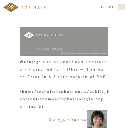
HOME
Warning
: Use of undefined constant
url - assumed 'url' (this will throw
an Error in a future version of PHP)
in
/home/tophair/tophair.co.jp/public_html/wp
content/themes/tophair/single.php
on line
53
書いた人：Yukiyo