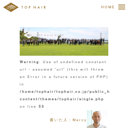
HOME
Warning
: Use of undefined constant
url - assumed 'url' (this will throw
an Error in a future version of PHP)
in
/home/tophair/tophair.co.jp/public_html/wp
content/themes/tophair/single.php
on line
53
書いた人：Marcy