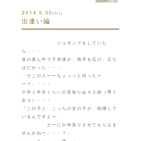
2014.5.30
(fri)
出逢い編
ジョギングをしていた
ら・・・
道の真ん中で子供達が、両手を広げ、立ち
はだかった・・・
「そこの人ーーちょっっと待ったー
ー？」・・・
小学１年生くらいの見知らぬ４人組（男１
女３）・・・
「この子と、こっちの女の子が、喧嘩して
いるんですよー、
どーにか仲直りさせてもらえま
せんかねー・・・？」