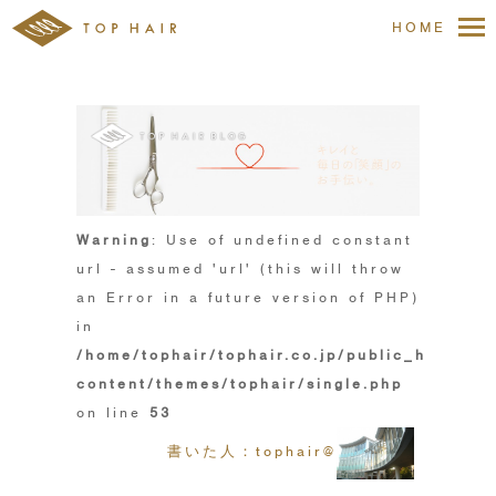
HOME
Warning
: Use of undefined constant
url - assumed 'url' (this will throw
an Error in a future version of PHP)
in
/home/tophair/tophair.co.jp/public_html/wp
content/themes/tophair/single.php
on line
53
書いた人：tophair@