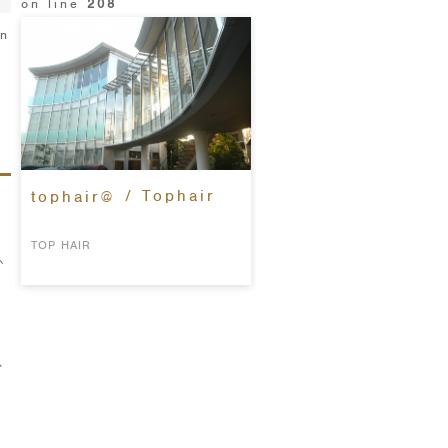
on line
208
in
/ Tophair
tophair@
TOP HAIR
＼
思
リ