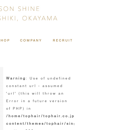
SHOP
COMPANY
RECRUIT
Warning
: Use of undefined
constant url - assumed
'url' (this will throw an
Error in a future version
of PHP) in
/home/tophair/tophair.co.jp/public_html/wp/wp-
content/themes/tophair/single.php