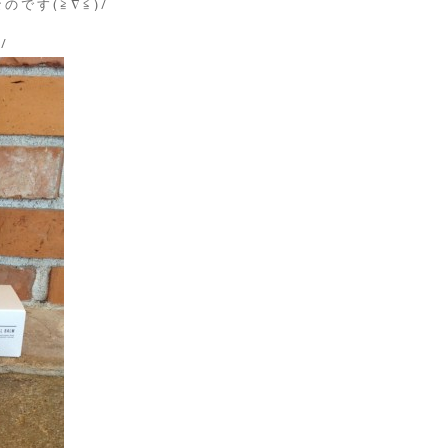
です(≧∇≦)/
/