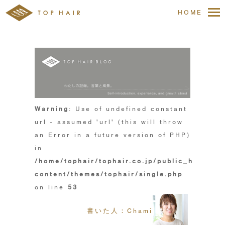
HOME
Warning
: Use of undefined constant
url - assumed 'url' (this will throw
an Error in a future version of PHP)
in
/home/tophair/tophair.co.jp/public_html/wp
content/themes/tophair/single.php
on line
53
書いた人：Chami