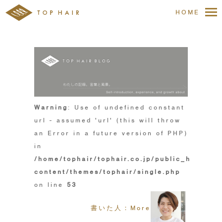
HOME
Warning
: Use of undefined constant
url - assumed 'url' (this will throw
an Error in a future version of PHP)
in
/home/tophair/tophair.co.jp/public_html/wp
content/themes/tophair/single.php
on line
53
書いた人：More