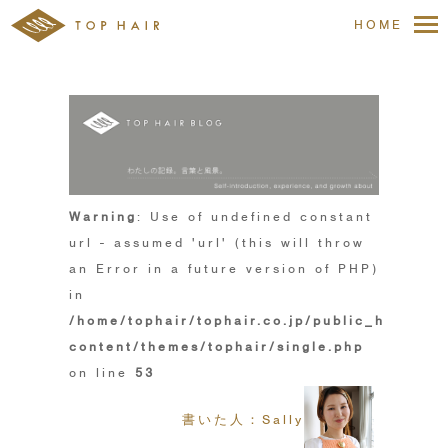
HOME
Warning
: Use of undefined constant
url - assumed 'url' (this will throw
an Error in a future version of PHP)
in
/home/tophair/tophair.co.jp/public_html/wp
content/themes/tophair/single.php
on line
53
書いた人：Sally