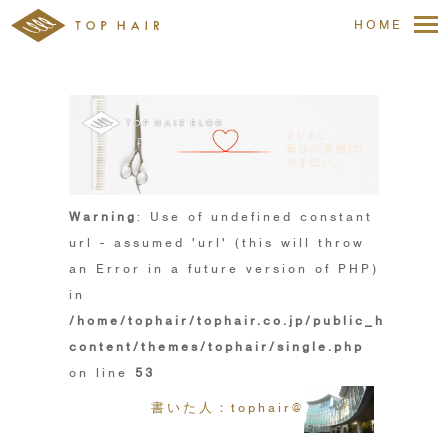
HOME
Warning
: Use of undefined constant
url - assumed 'url' (this will throw
an Error in a future version of PHP)
in
/home/tophair/tophair.co.jp/public_html/wp
content/themes/tophair/single.php
on line
53
書いた人：tophair@