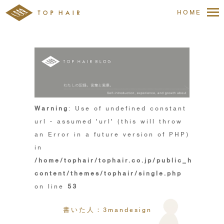
HOME
Warning
: Use of undefined constant
url - assumed 'url' (this will throw
an Error in a future version of PHP)
in
/home/tophair/tophair.co.jp/public_html/wp
content/themes/tophair/single.php
on line
53
書いた人：3mandesign