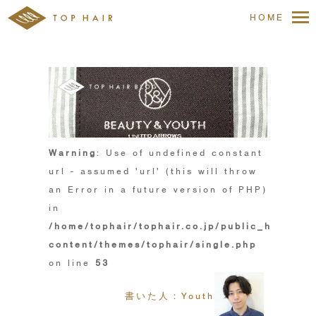
HOME
Warning
: Use of undefined constant
url - assumed 'url' (this will throw
an Error in a future version of PHP)
in
/home/tophair/tophair.co.jp/public_html/wp
content/themes/tophair/single.php
on line
53
書いた人：Youth