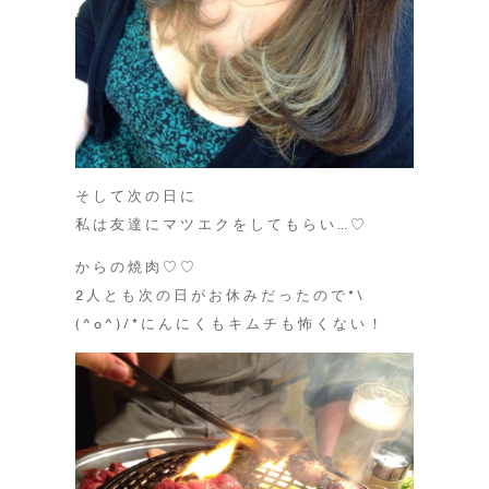
そして次の日に
私は友達にマツエクをしてもらい…♡
からの焼肉♡♡
2人とも次の日がお休みだったので*\
(^o^)/*にんにくもキムチも怖くない！