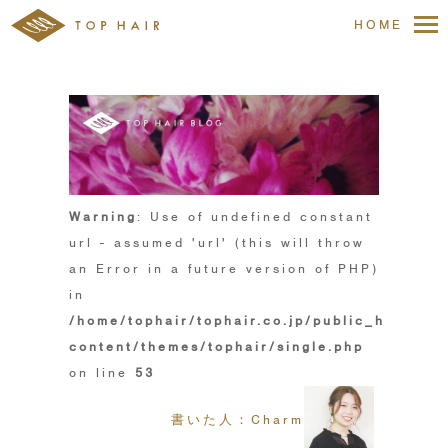
HOME
Warning
: Use of undefined constant
url - assumed 'url' (this will throw
an Error in a future version of PHP)
in
/home/tophair/tophair.co.jp/public_html/wp
content/themes/tophair/single.php
on line
53
書いた人：Charm