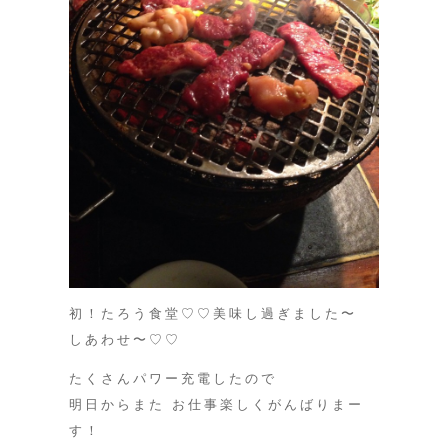
初！たろう食堂♡♡美味し過ぎました〜
しあわせ〜♡♡
たくさんパワー充電したので
明日からまた お仕事楽しくがんばりまー
す！