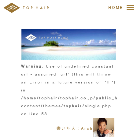
HOME
Warning
: Use of undefined constant
url - assumed 'url' (this will throw
an Error in a future version of PHP)
in
/home/tophair/tophair.co.jp/public_html/wp
content/themes/tophair/single.php
on line
53
書いた人：Arch