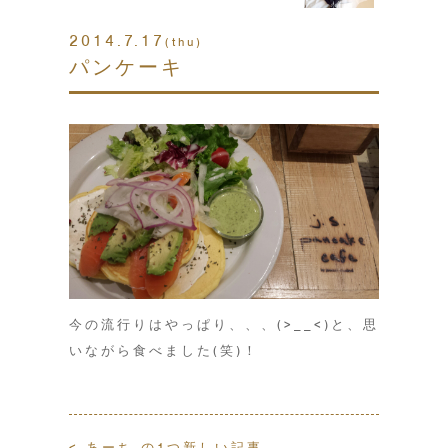
2014.7.17
(thu)
パンケーキ
今の流行りはやっぱり、、、(>__<)と、思
いながら食べました(笑)！
< あーち の1つ新しい記事