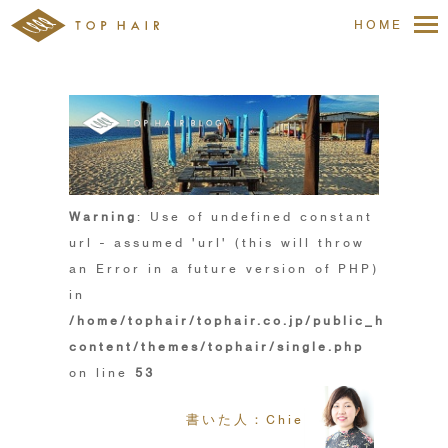
HOME
Warning
: Use of undefined constant
url - assumed 'url' (this will throw
an Error in a future version of PHP)
in
/home/tophair/tophair.co.jp/public_html/wp
content/themes/tophair/single.php
on line
53
書いた人：Chie