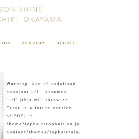
SHOP
COMPANY
RECRUIT
Warning
: Use of undefined
constant url - assumed
'url' (this will throw an
Error in a future version
of PHP) in
/home/tophair/tophair.co.jp/public_html/wp/wp-
content/themes/tophair/single.php