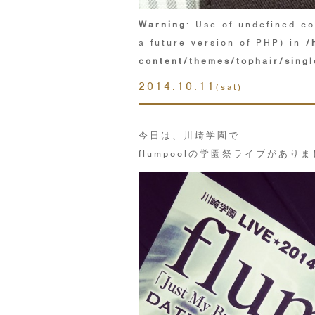
Warning
: Use of undefined co
a future version of PHP) in
/
content/themes/tophair/singl
2014.10.11
(sat)
今日は、川崎学園で
flumpoolの学園祭ライブがあり