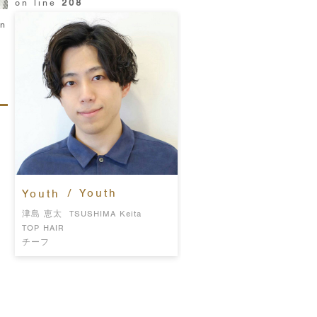
on line
208
in
/ Youth
Youth
津島 恵太
TSUSHIMA Keita
TOP HAIR
チーフ