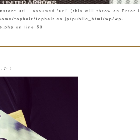
nstant url - assumed 'url' (this will throw an Error 
home/tophair/tophair.co.jp/public_html/wp/wp-
e.php
on line
53
ました！