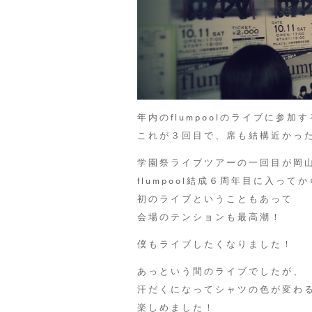
年内のflumpoolのライブに参加
これが３回目で、席も結構近かっ
学園祭ライブツアーの一回目が岡
flumpool結成６周年目に入ってか
初のライブということもあって
会場のテンションも最高潮！
僕もライブしたくなりました！
あっという間のライブでしたが、
汗だくになってシャツの色が変わ
楽しめました！