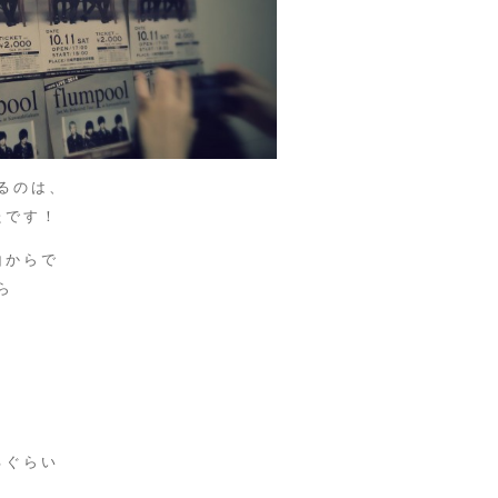
するのは、
たです！
山からで
ら
るぐらい