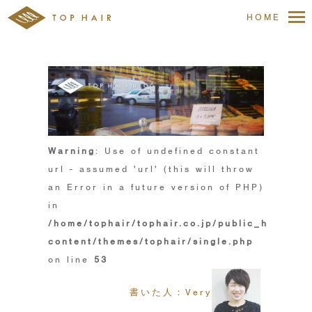
HOME
Warning
: Use of undefined constant
url - assumed 'url' (this will throw
an Error in a future version of PHP)
in
/home/tophair/tophair.co.jp/public_html/wp
content/themes/tophair/single.php
on line
53
書いた人：Very