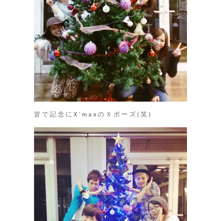
皆で記念にX’masのＸポーズ(笑)