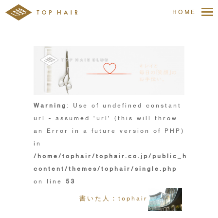
HOME
Warning
: Use of undefined constant
url - assumed 'url' (this will throw
an Error in a future version of PHP)
in
/home/tophair/tophair.co.jp/public_html/wp
content/themes/tophair/single.php
on line
53
書いた人：tophair