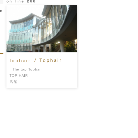
on line
208
in
/ Tophair
tophair
The top Tophair
TOP HAIR
店舗