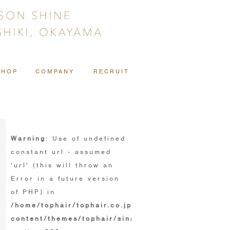
SHOP
COMPANY
RECRUIT
Warning
: Use of undefined
constant url - assumed
'url' (this will throw an
Error in a future version
of PHP) in
/home/tophair/tophair.co.jp/public_html/wp/wp-
content/themes/tophair/single.php