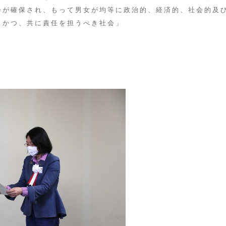
会が確保され、もって男女が均等に政治的、経済的、社会的及
、かつ、共に責任を担うべき社会」
り
！