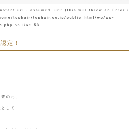
nstant url - assumed 'url' (this will throw an Error 
home/tophair/tophair.co.jp/public_html/wp/wp-
e.php
on line
53
 認定！
審査の元、
社として